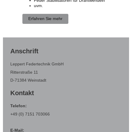
Feder Stabilisatoren für Drahtwendeln
uvm.
Erfahren Sie mehr
Anschrift
Leppert Federtechnik GmbH
Ritterstraße 11
D-71384 Weinstadt
Kontakt
Telefon:
+49 (0) 7151 703066
E-Mail: